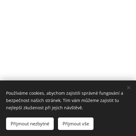
Používáme cookies, abychom zajistili správné fungování a
Pompette s.r.o.
bezpečnost našich stránek. Tím vám můžeme zajistit tu
Mezibranská 579/7
nejlepší zkušenost při jejich návštěvě.
110 00 Praha 1
IČ: 09767622
Přijmout nezbytné
Přijmout vše
OTÁZKY & ODPOVĚDI
Cookies