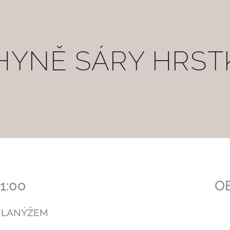
HYNĚ SÁRY HRST
1:00
OB
S LANÝŽEM