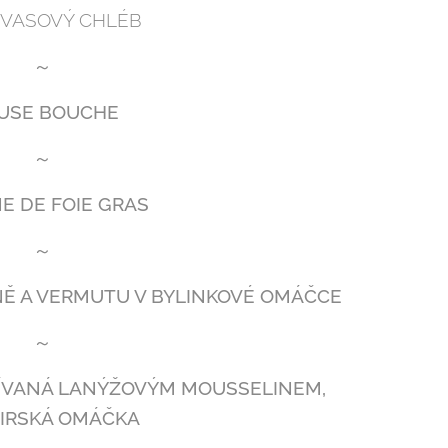
KVASOVÝ CHLÉB
～
USE BOUCHE
～
E DE FOIE GRAS
～
ÍNĚ A VERMUTU V BYLINKOVÉ OMÁČCE
～
DÍVANÁ LANÝŽOVÝM MOUSSELINEM,
IRSKÁ OMÁČKA