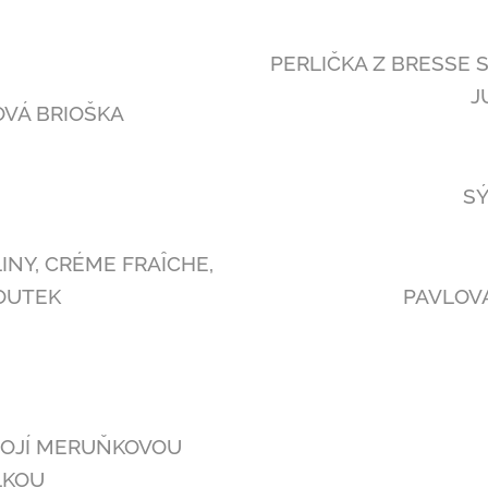
PERLIČKA Z BRESSE 
J
OVÁ BRIOŠKA
SÝ
INY, CRÉME FRAÎCHE,
OUTEK
PAVLOV
MOJÍ MERUŇKOVOU
LKOU