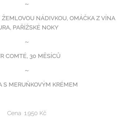
～
S ŽEMLOVOU NÁDIVKOU, OMÁČKA Z VÍNA
URA, PAŘÍŽSKÉ NOKY
～
R COMTÉ, 30 MĚSÍCŮ
～
A S MERUŇKOVÝM KRÉMEM
Cena 1.950 Kč