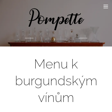
private gastronomy
Menu k
burgundským
vínům