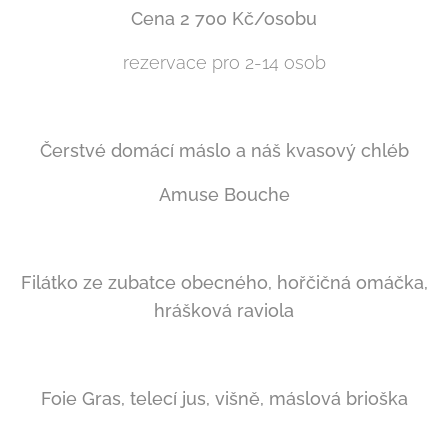
Cena 2
7
0
0 Kč/osobu
rezervace pro 2-14 osob
Čerstvé domácí máslo a náš kvasový chléb
Amuse Bouche
Filátko ze zubatce obecného, hořčičná omáčka,
hrášková raviola
Foie Gras, telecí jus, višně, máslová brioška