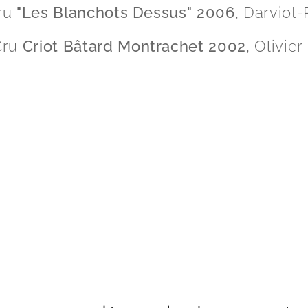
Cru
"Les Blanchots Dessus" 2006
, Darviot-
Cru
Criot Bâtard Montrachet 2002
, Olivier