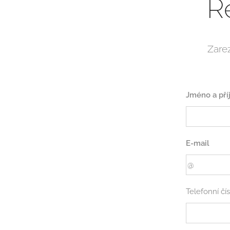
R
Zarez
Jméno a pří
E-mail
Telefonní čís