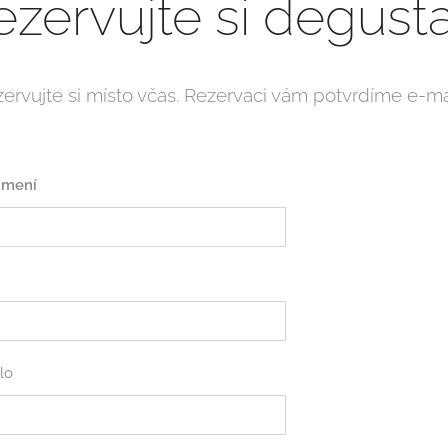
ezervujte si degusta
ervujte si místo včas. Rezervaci vám potvrdíme e-m
jmení
lo